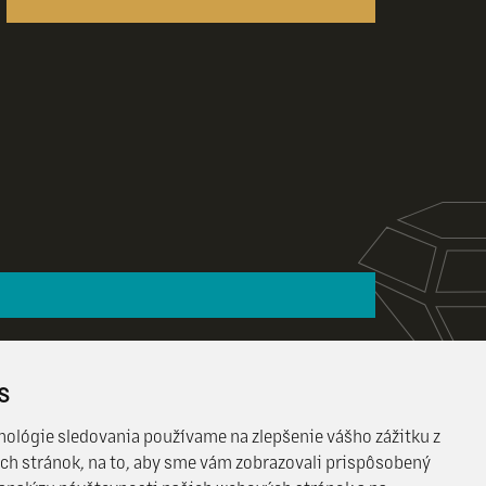
s
nológie sledovania používame na zlepšenie vášho zážitku z
ch stránok, na to, aby sme vám zobrazovali prispôsobený