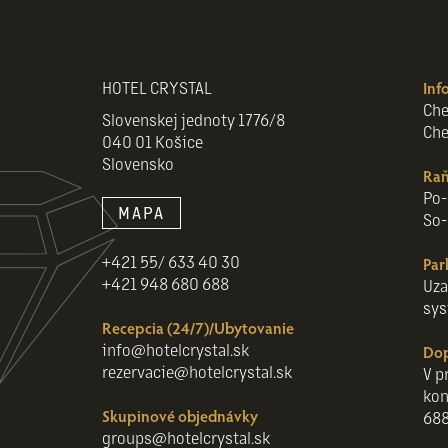
HOTEL CRYSTAL
Inf
Che
Slovenskej jednoty 1776/8
Che
040 01 Košice
Slovensko
Raň
Po-
MAPA
So-
+421 55/ 633 40 30
Par
+421 948 680 688
Uza
sys
Recepcia (24/7)/Ubytovanie
info@hotelcrystal.sk
Do
rezervacie@hotelcrystal.sk
V p
kon
Skupinové objednávky
688
groups@hotelcrystal.sk