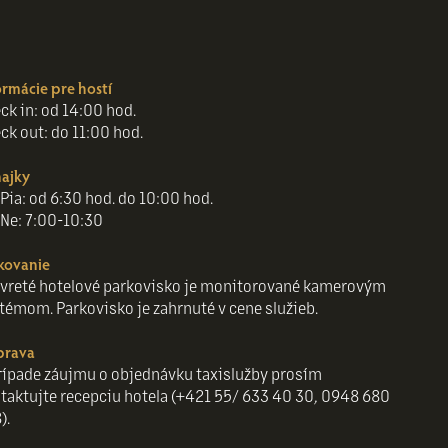
ormácie pre hostí
ck in: od 14:00 hod.
ck out: do 11:00 hod.
ajky
Pia: od 6:30 hod. do 10:00 hod.
Ne: 7:00-10:30
kovanie
vreté hotelové parkovisko je monitorované kamerovým
témom. Parkovisko je zahrnuté v cene služieb.
prava
rípade záujmu o objednávku taxislužby prosím
taktujte recepciu hotela (+421 55/ 633 40 30, 0948 680
).