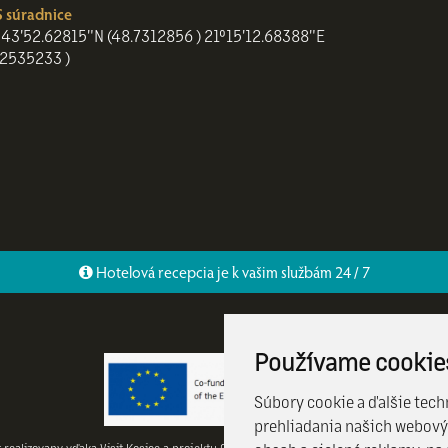
 súradnice
43'52.62815"N (48.7312856 ) 21°15'12.68388"E
.2535233 )
Hotelová recepcia je k vašim službám 24 / 7
Používame cookie
Súbory cookie a ďalšie tech
prehliadania našich webový