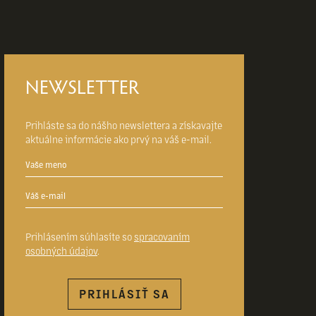
NEWSLETTER
Prihláste sa do nášho newslettera a získavajte
aktuálne informácie ako prvý na váš e-mail.
Prihlásením súhlasíte so
spracovaním
osobných údajov
.
PRIHLÁSIŤ SA