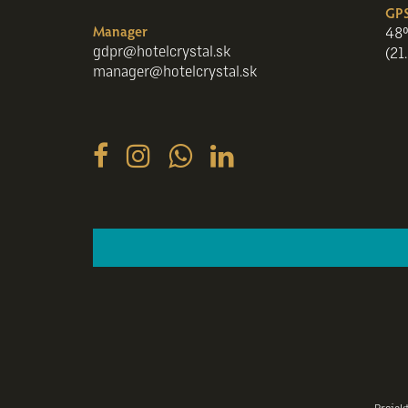
GPS
Manager
48°
gdpr@hotelcrystal.sk
(21
manager@hotelcrystal.sk