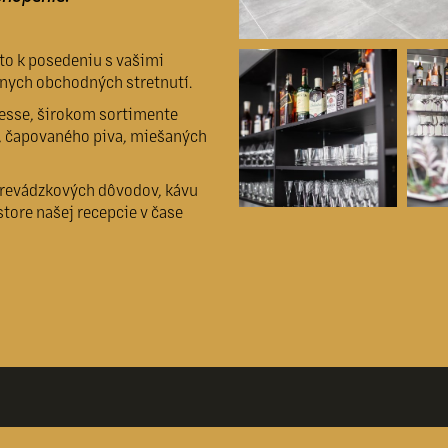
sto k posedeniu s vašimi
lnych obchodných stretnutí.
resse, širokom sortimente
v, čapovaného piva, miešaných
prevádzkových dôvodov, kávu
tore našej recepcie v čase