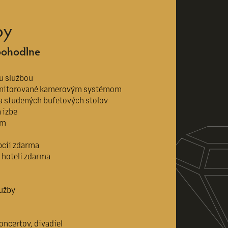
by
 pohodlne
u službou
onitorované kamerovým systémom
a studených bufetových stolov
 izbe
om
pcii zdarma
 hoteli zdarma
lužby
koncertov, divadiel