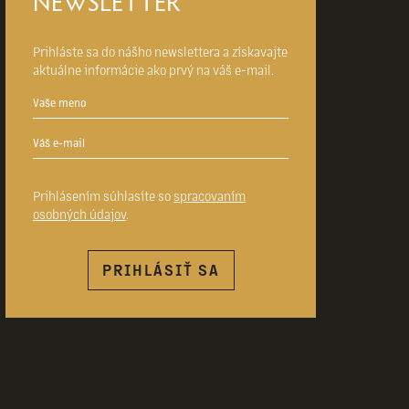
NEWSLETTER
Prihláste sa do nášho newslettera a získavajte
aktuálne informácie ako prvý na váš e-mail.
Prihlásením súhlasíte so
spracovaním
osobných údajov
.
PRIHLÁSIŤ SA