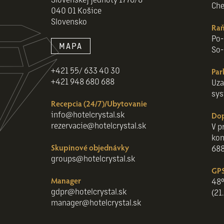
Che
040 01 Košice
Slovensko
Raň
Po-
MAPA
So-
+421 55/ 633 40 30
Par
+421 948 680 688
Uza
sys
Recepcia (24/7)/Ubytovanie
info@hotelcrystal.sk
Do
rezervacie@hotelcrystal.sk
V p
kon
Skupinové objednávky
688
groups@hotelcrystal.sk
GPS
Manager
48°
gdpr@hotelcrystal.sk
(21
manager@hotelcrystal.sk