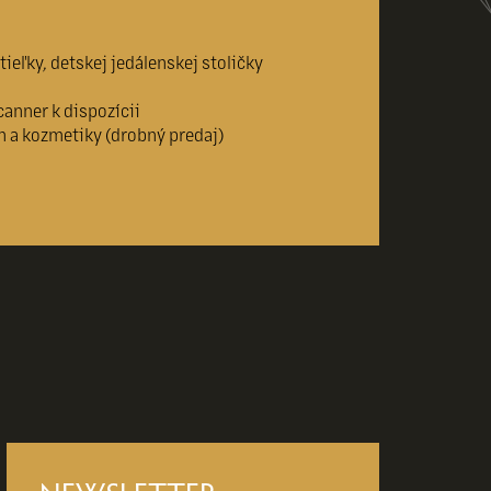
ieľky, detskej jedálenskej stoličky
canner k dispozícii
n a kozmetiky (drobný predaj)