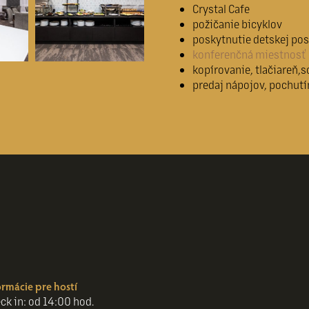
Crystal Cafe
požičanie bicyklov
poskytnutie detskej post
konferenčná miestnosť
kopírovanie, tlačiareň,s
predaj nápojov, pochutí
ormácie pre hostí
ck in: od 14:00 hod.