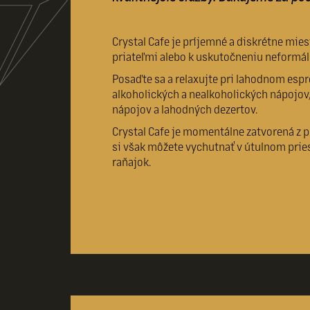
Crystal Cafe je príjemné a diskrétne mie
priateľmi alebo k uskutočneniu neformá
Posaďte sa a relaxujte pri lahodnom esp
alkoholických a nealkoholických nápojo
nápojov a lahodných dezertov.
Crystal Cafe je momentálne zatvorená z 
si však môžete vychutnať v útulnom pries
raňajok.