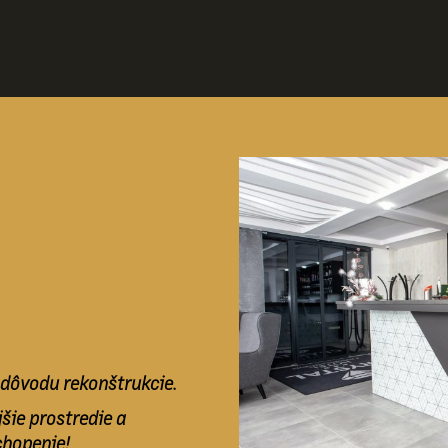
 dôvodu rekonštrukcie.
šie prostredie a
chopenie!