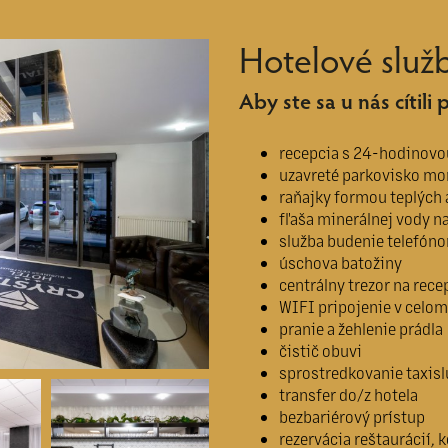
Hotelové služ
Aby ste sa u nás cítili
recepcia s 24-hodinovo
uzavreté parkovisko m
raňajky formou teplých 
fľaša minerálnej vody na
služba budenie telefón
úschova batožiny
centrálny trezor na rece
WIFI pripojenie v celom
pranie a žehlenie prádla
čistič obuvi
sprostredkovanie taxis
transfer do/z hotela
bezbariérový prístup
rezervácia reštaurácií, 