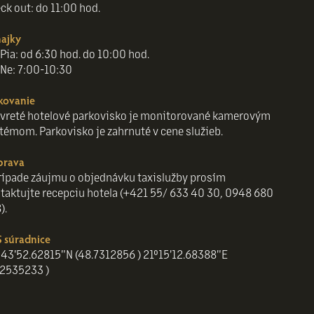
ck out: do 11:00 hod.
ajky
Pia: od 6:30 hod. do 10:00 hod.
Ne: 7:00-10:30
kovanie
vreté hotelové parkovisko je monitorované kamerovým
témom. Parkovisko je zahrnuté v cene služieb.
prava
rípade záujmu o objednávku taxislužby prosím
taktujte recepciu hotela (+421 55/ 633 40 30, 0948 680
).
 súradnice
43'52.62815"N (48.7312856 ) 21°15'12.68388"E
.2535233 )