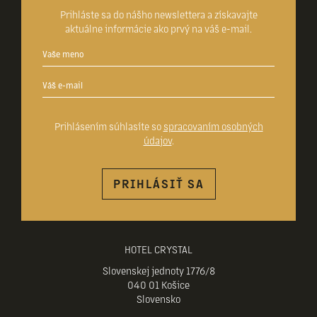
Prihláste sa do nášho newslettera a získavajte
aktuálne informácie ako prvý na váš e-mail.
Prihlásením súhlasíte so
spracovaním osobných
údajov
.
PRIHLÁSIŤ SA
HOTEL CRYSTAL
Slovenskej jednoty 1776/8
040 01 Košice
Slovensko