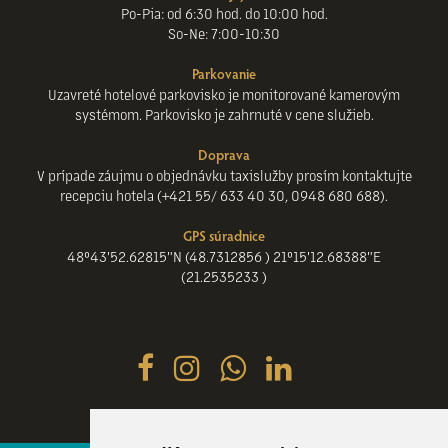
Po-Pia: od 6:30 hod. do 10:00 hod.
So-Ne: 7:00-10:30
Parkovanie
Uzavreté hotelové parkovisko je monitorované kamerovým
systémom. Parkovisko je zahrnuté v cene služieb.
Doprava
V prípade záujmu o objednávku taxislužby prosím kontaktujte
recepciu hotela (+421 55/ 633 40 30, 0948 680 688).
GPS súradnice
48°43'52.62815"N (48.7312856 ) 21°15'12.68388"E
(21.2535233 )