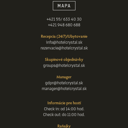
MAPA
+421 55/ 633 40 30
+421 948 680 688
Recepcia (24/7)/Ubytovanie
info@hotelcrystal.sk
rezervacie@hotelcrystal.sk
Skupinové objednávky
groups@hotelcrystal.sk
Manager
gdpr@hotelcrystal.sk
manager@hotelcrystal.sk
Informácie pre hostí
Check in: od 14:00 hod.
Check out: do 11:00 hod.
Raňajky