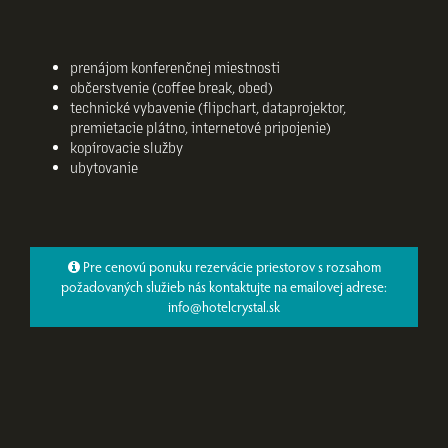
prenájom konferenčnej miestnosti
občerstvenie (coffee break, obed)
technické vybavenie (flipchart, dataprojektor,
premietacie plátno, internetové pripojenie)
kopírovacie služby
ubytovanie
Pre cenovú ponuku rezervácie priestorov s rozsahom
požadovaných služieb nás kontaktujte na emailovej adrese:
info@hotelcrystal.sk