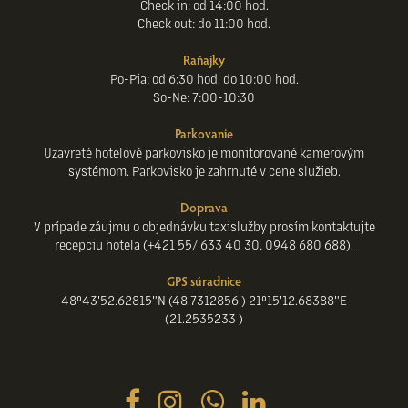
Check in: od 14:00 hod.
Check out: do 11:00 hod.
Raňajky
Po-Pia: od 6:30 hod. do 10:00 hod.
So-Ne: 7:00-10:30
Parkovanie
Uzavreté hotelové parkovisko je monitorované kamerovým
systémom. Parkovisko je zahrnuté v cene služieb.
Doprava
V prípade záujmu o objednávku taxislužby prosím kontaktujte
recepciu hotela (+421 55/ 633 40 30, 0948 680 688).
GPS súradnice
48°43'52.62815"N (48.7312856 ) 21°15'12.68388"E
(21.2535233 )