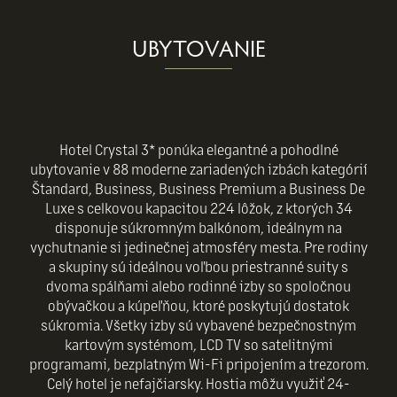
UBYTOVANIE
Hotel Crystal 3* ponúka elegantné a pohodlné
ubytovanie v 88 moderne zariadených izbách kategórií
Štandard, Business, Business Premium a Business De
Luxe s celkovou kapacitou 224 lôžok, z ktorých 34
disponuje súkromným balkónom, ideálnym na
vychutnanie si jedinečnej atmosféry mesta. Pre rodiny
a skupiny sú ideálnou voľbou priestranné suity s
dvoma spálňami alebo rodinné izby so spoločnou
obývačkou a kúpeľňou, ktoré poskytujú dostatok
súkromia. Všetky izby sú vybavené bezpečnostným
kartovým systémom, LCD TV so satelitnými
programami, bezplatným Wi-Fi pripojením a trezorom.
Celý hotel je nefajčiarsky. Hostia môžu využiť 24-