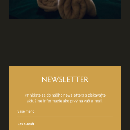
NEWSLETTER
Prihláste sa do nášho newslettera a získavajte
aktuálne informácie ako prvý na váš e-mail.