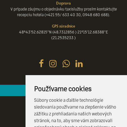
Doprava
V prípade záujmu o objednávku taxislužby prosím kontaktujte
recepciu hotela (+421 55/ 633 40 30, 0948 680 688).
GPS súradnice
48°43'52.62815"N (48.7312856 ) 21°15'12.68388"E
(21.2535233 )
Používame cookies
Hotelová recepcia je k vašim službám 24 / 7
Súbory cookie a ďalšie technológie
sledovania používame na zlepšenie vášho
zážitku z prehliadania našich webových
stránok, na to, aby sme vám zobrazovali