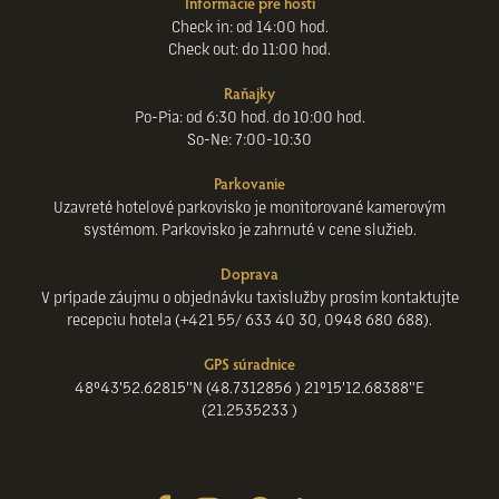
Informácie pre hostí
Check in: od 14:00 hod.
Check out: do 11:00 hod.
Raňajky
Po-Pia: od 6:30 hod. do 10:00 hod.
So-Ne: 7:00-10:30
Parkovanie
Uzavreté hotelové parkovisko je monitorované kamerovým
systémom. Parkovisko je zahrnuté v cene služieb.
Doprava
V prípade záujmu o objednávku taxislužby prosím kontaktujte
recepciu hotela (+421 55/ 633 40 30, 0948 680 688).
GPS súradnice
48°43'52.62815"N (48.7312856 ) 21°15'12.68388"E
(21.2535233 )