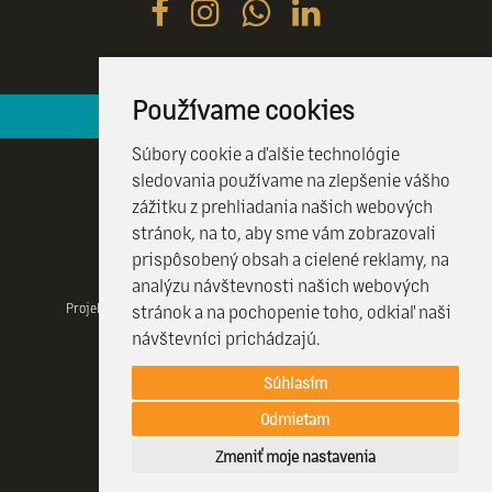
Používame cookies
Hotelová recepcia je k vašim službám 24 / 7
Súbory cookie a ďalšie technológie
sledovania používame na zlepšenie vášho
zážitku z prehliadania našich webových
stránok, na to, aby sme vám zobrazovali
prispôsobený obsah a cielené reklamy, na
analýzu návštevnosti našich webových
Projekt realizovany vďaka Visit Kosice a projektu CulTourData a
stránok a na pochopenie toho, odkiaľ naši
financovany programom COSME EÚ.
návštevníci prichádzajú.
Súhlasím
© 2026 HOTEL CRYSTAL |
Created by Efektivny marketing
Odmietam
REZERVOVAŤ
Zmeniť moje nastavenia