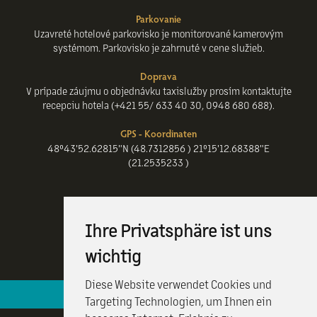
Parkovanie
Uzavreté hotelové parkovisko je monitorované kamerovým
systémom. Parkovisko je zahrnuté v cene služieb.
Doprava
V prípade záujmu o objednávku taxislužby prosím kontaktujte
recepciu hotela (+421 55/ 633 40 30, 0948 680 688).
GPS - Koordinaten
48°43'52.62815"N (48.7312856 ) 21°15'12.68388"E
(21.2535233 )
Ihre Privatsphäre ist uns
wichtig
Diese Website verwendet Cookies und
Hotelová recepcia je k vašim službám 24 / 7
Targeting Technologien, um Ihnen ein