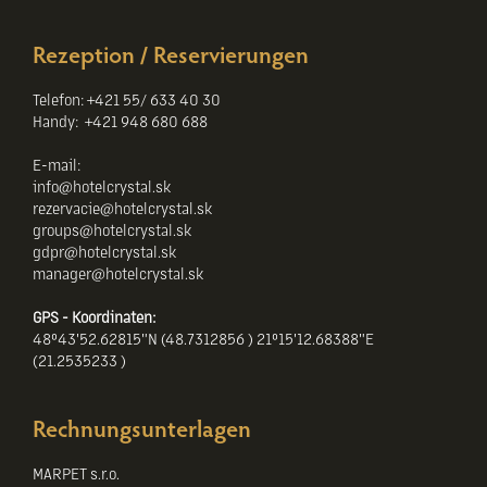
Rezeption / Reservierungen
Telefon: +421 55/ 633 40 30
Handy: +421 948 680 688
E-mail:
info@hotelcrystal.sk
rezervacie@hotelcrystal.sk
groups@hotelcrystal.sk
gdpr@hotelcrystal.sk
manager@hotelcrystal.sk
GPS - Koordinaten
:
48°43'52.62815"N (48.7312856 ) 21°15'12.68388"E
(21.2535233 )
Rechnungsunterlagen
MARPET s.r.o.