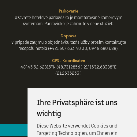
Parkovanie
Uzavreté hotelové parkovisko je monitorované kamerovým
systémom. Parkovisko je zahrnuté v cene služieb.
Doprava
V prípade záujmu o objednávku taxislužby prosím kontaktujte
recepciu hotela (+421 55/ 633 40 30, 0948 680 688).
GPS - Koordinaten
48°43'52.62815"N (48.7312856 ) 21°15'12.68388"E
(21.2535233 )
Ihre Privatsphäre ist uns
wichtig
Diese Website verwendet Cookies und
Hotelová recepcia je k vašim službám 24 / 7
Targeting Technologien, um Ihnen ein