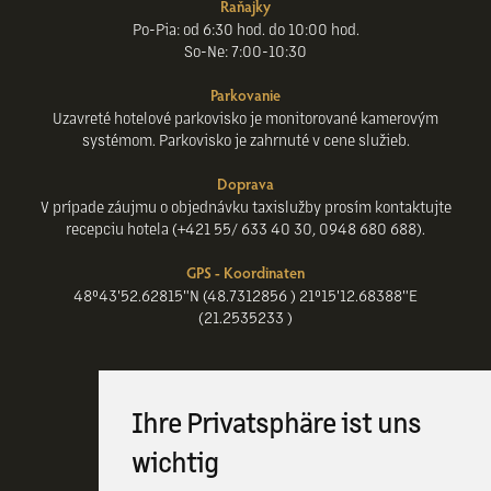
Raňajky
Po-Pia: od 6:30 hod. do 10:00 hod.
So-Ne: 7:00-10:30
Parkovanie
Uzavreté hotelové parkovisko je monitorované kamerovým
systémom. Parkovisko je zahrnuté v cene služieb.
Doprava
V prípade záujmu o objednávku taxislužby prosím kontaktujte
recepciu hotela (+421 55/ 633 40 30, 0948 680 688).
GPS - Koordinaten
48°43'52.62815"N (48.7312856 ) 21°15'12.68388"E
(21.2535233 )
Ihre Privatsphäre ist uns
wichtig