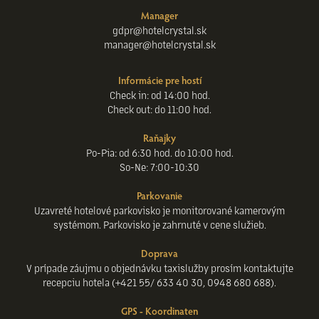
Manager
gdpr@hotelcrystal.sk
manager@hotelcrystal.sk
Informácie pre hostí
Check in: od 14:00 hod.
Check out: do 11:00 hod.
Raňajky
Po-Pia: od 6:30 hod. do 10:00 hod.
So-Ne: 7:00-10:30
Parkovanie
Uzavreté hotelové parkovisko je monitorované kamerovým
systémom. Parkovisko je zahrnuté v cene služieb.
Doprava
V prípade záujmu o objednávku taxislužby prosím kontaktujte
recepciu hotela (+421 55/ 633 40 30, 0948 680 688).
GPS - Koordinaten