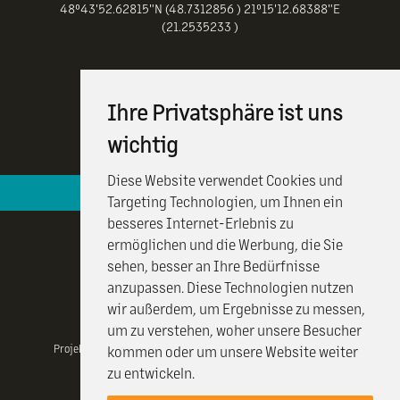
48°43'52.62815"N (48.7312856 ) 21°15'12.68388"E
(21.2535233 )
Ihre Privatsphäre ist uns
wichtig
Diese Website verwendet Cookies und
Hotelová recepcia je k vašim službám 24 / 7
Targeting Technologien, um Ihnen ein
besseres Internet-Erlebnis zu
ermöglichen und die Werbung, die Sie
sehen, besser an Ihre Bedürfnisse
anzupassen. Diese Technologien nutzen
wir außerdem, um Ergebnisse zu messen,
um zu verstehen, woher unsere Besucher
Projekt realizovany vďaka Visit Kosice a projektu CulTourData a
kommen oder um unsere Website weiter
financovany programom COSME EÚ.
zu entwickeln.