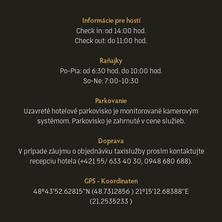
Informácie pre hostí
Check in: od 14:00 hod.
Check out: do 11:00 hod.
Raňajky
Po-Pia: od 6:30 hod. do 10:00 hod.
So-Ne: 7:00-10:30
Parkovanie
Uzavreté hotelové parkovisko je monitorované kamerovým
systémom. Parkovisko je zahrnuté v cene služieb.
Doprava
V prípade záujmu o objednávku taxislužby prosím kontaktujte
recepciu hotela (+421 55/ 633 40 30, 0948 680 688).
GPS - Koordinaten
48°43'52.62815"N (48.7312856 ) 21°15'12.68388"E
(21.2535233 )