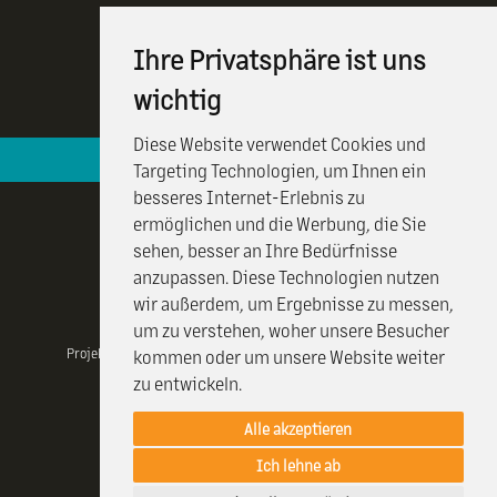
Ihre Privatsphäre ist uns
wichtig
Diese Website verwendet Cookies und
Hotelová recepcia je k vašim službám 24 / 7
Targeting Technologien, um Ihnen ein
besseres Internet-Erlebnis zu
ermöglichen und die Werbung, die Sie
sehen, besser an Ihre Bedürfnisse
anzupassen. Diese Technologien nutzen
wir außerdem, um Ergebnisse zu messen,
um zu verstehen, woher unsere Besucher
Projekt realizovany vďaka Visit Kosice a projektu CulTourData a
kommen oder um unsere Website weiter
financovany programom COSME EÚ.
zu entwickeln.
Alle akzeptieren
© 2026 HOTEL CRYSTAL |
Created by Efektivny marketing
Ich lehne ab
RESERVIEREN