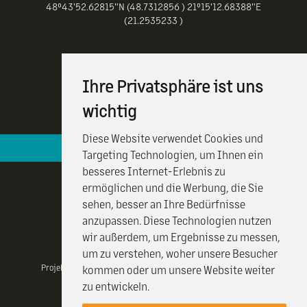
48°43'52.62815"N (48.7312856 ) 21°15'12.68388"E
(21.2535233 )
Ihre Privatsphäre ist uns
wichtig
Diese Website verwendet Cookies und
Hotelová recepcia je k vašim službám 24 / 7
Targeting Technologien, um Ihnen ein
besseres Internet-Erlebnis zu
ermöglichen und die Werbung, die Sie
sehen, besser an Ihre Bedürfnisse
anzupassen. Diese Technologien nutzen
wir außerdem, um Ergebnisse zu messen,
um zu verstehen, woher unsere Besucher
Projekt realizovany vďaka Visit Kosice a projektu CulTourData a
kommen oder um unsere Website weiter
financovany programom COSME EÚ.
zu entwickeln.