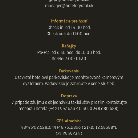
manager@hotelcrystal.sk
Informácie pre hostí
Check in: od 14:00 hod.
Check out: do 11:00 hod.
Raňajky
Po-Pia: od 6:30 hod. do 10:00 hod.
So-Ne: 7:00-10:30
Parkovanie
Uzavreté hotelové parkovisko je monitorované kamerovým
systémom. Parkovisko je zahrnuté v cene služieb.
Doprava
V prípade záujmu o objednávku taxislužby prosím kontaktujte
recepciu hotela (+421 55/ 633 40 30, 0948 680 688).
GPS súradnice
48°43'52.62815"N (48.7312856 ) 21°15'12.68388"E
(21.2535233 )