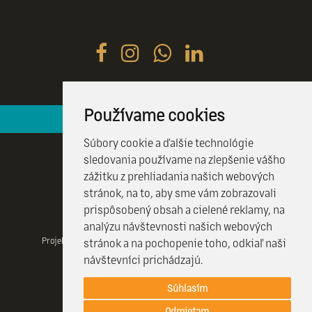
Používame cookies
Hotelová recepcia je k vašim službám 24 / 7
Súbory cookie a ďalšie technológie
sledovania používame na zlepšenie vášho
zážitku z prehliadania našich webových
stránok, na to, aby sme vám zobrazovali
prispôsobený obsah a cielené reklamy, na
analýzu návštevnosti našich webových
Projekt realizovany vďaka Visit Kosice a projektu CulTourData a
stránok a na pochopenie toho, odkiaľ naši
financovany programom COSME EÚ.
návštevníci prichádzajú.
Súhlasím
© 2026 HOTEL CRYSTAL |
Created by Efektivny marketing
Odmietam