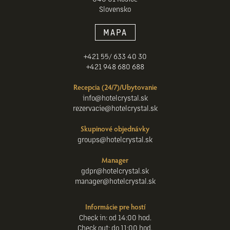
Slovensko
MAPA
+421 55/ 633 40 30
+421 948 680 688
Recepcia (24/7)/Ubytovanie
info@hotelcrystal.sk
rezervacie@hotelcrystal.sk
Skupinové objednávky
groups@hotelcrystal.sk
Manager
gdpr@hotelcrystal.sk
manager@hotelcrystal.sk
Informácie pre hostí
Check in: od 14:00 hod.
Check out: do 11:00 hod.