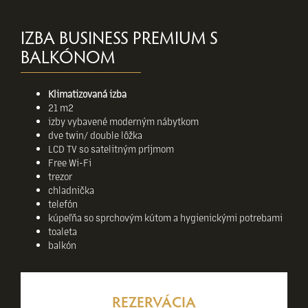
IZBA BUSINESS PREMIUM S
BALKÓNOM
Klimatizovaná izba
21 m2
izby vybavené moderným nábytkom
dve twin/ double lôžka
LCD TV so satelitným príjmom
Free Wi-Fi
trezor
chladnička
telefón
kúpeľňa so sprchovým kútom a hygienickými potrebami
toaleta
balkón
REZERVÁCIA