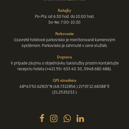
Raňajky
Po-Pia: od 6:30 hod. do 10:00 hod.
So-Ne: 7:00-10:30
Parkovanie
Uzavreté hotelové parkovisko je monitorované kamerovým
systémom. Parkovisko je zahrnuté v cene služieb.
Doprava
V prípade záujmu o objednávku taxislužby prosím kontaktujte
recepciu hotela (+421 55/ 633 40 30, 0948 680 688).
GPS súradnice
48°43'52.62815"N (48.7312856 ) 21°15'12.68388"E
(21.2535233 )