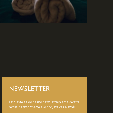
NEWSLETTER
Prihláste sa do nášho newslettera a získavajte
aktuálne informácie ako prvý na váš e-mail.