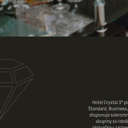
Hotel Crystal 3* 
Štandard, Business,
disponuje súkromný
skupiny sú ideá
obývačkou a kúpe