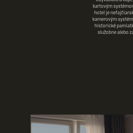
kartovým systémom,
hotel je nefajčia
kamerovým systémom
historické pamiatk
služobne alebo za