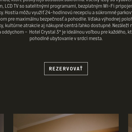
 LCD TV so satelitnými programami, bezplatným Wi-Fi pripojen
rsky. Hostia môžu využiť 24-hodinovú recepciu a súkromné parko
 pre maximálnu bezpečnosť a pohodlie. Vďaka výhodnej poloh
y, kultúrne atrakcie aj nákupné centrá ľahko dostupné. Nezáleží n
 oddychom – Hotel Crystal 3* je ideálnou voľbou pre každého, kt
pohodlné ubytovanie v srdci mesta.
REZERVOVAŤ