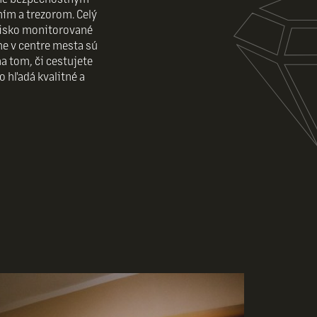
ím a trezorom. Celý
visko monitorované
e v centre mesta sú
a tom, či cestujete
o hľadá kvalitné a