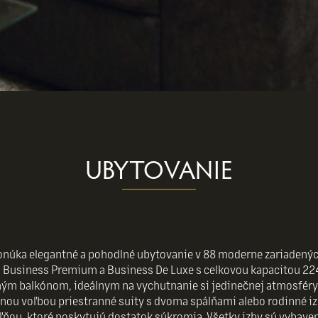
UBYTOVANIE
ponúka elegantné a pohodlné ubytovanie v 88 moderne zariadenýc
 Business Premium a Business De Luxe s celkovou kapacitou 224
m balkónom, ideálnym na vychutnanie si jedinečnej atmosféry 
lnou voľbou priestranné suity s dvoma spálňami alebo rodinné i
ľňou, ktoré poskytujú dostatok súkromia. Všetky izby sú vybav