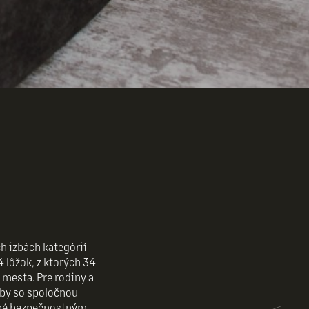
h izbách kategórií
 lôžok, z ktorých 34
mesta. Pre rodiny a
zby so spoločnou
ené bezpečnostným